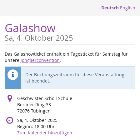
Zum
Deutsch
English
Haupt-
Inhalt
Galashow
springen
Sa, 4. Oktober 2025
Das Galashowticket enthält ein Tagesticket für Samstag für
unsere
Jonglierconvention
.
Der Buchungszeitraum für diese Veranstaltung
ist beendet.
Geschwister-Scholl Schule
Berliner Ring 33
72076 Tübingen
Sa, 4. Oktober 2025
Beginn:
18:00
Uhr
Zum Kalender hinzufügen