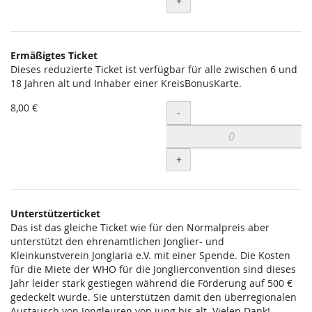
+
Ermäßigtes Ticket
Dieses reduzierte Ticket ist verfügbar für alle zwischen 6 und
18 Jahren alt und Inhaber einer KreisBonusKarte.
8,00 €
Menge
-
+
Unterstützerticket
Das ist das gleiche Ticket wie für den Normalpreis aber
unterstützt den ehrenamtlichen Jonglier- und
Kleinkunstverein Jonglaria e.V. mit einer Spende. Die Kosten
für die Miete der WHO für die Jonglierconvention sind dieses
Jahr leider stark gestiegen während die Förderung auf 500 €
gedeckelt wurde. Sie unterstützen damit den überregionalen
Austausch von Jongleuren von jung bis alt. Vielen Dank!